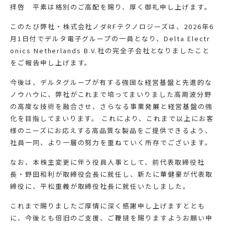
拝啓 平素は格別のご高配を賜り、厚く御礼申し上げます。
このたび弊社・株式会社ノダRFテクノロジーズは、2026年6
月1日付でデルタ電子グループの一員となり、Delta Electr
onics Netherlands B.V.社の完全子会社となりましたこと
をご報告申し上げます。
今後は、デルタグループが有する強固な経営基盤と先進的な
ノウハウに、弊社がこれまで培ってまいりました高周波分野
の高度な技術を融合させ、さらなる事業発展と経営基盤の強
化を目指してまいります。 これにより、これまで以上にお客
様のニーズにお応えする高品質な製品をご提供できるよう、
社員一同、より一層の努力を重ねていく所存でございます。
なお、本株主変更に伴う役員人事として、前代表取締役社
長・野田和利が取締役会長に就任し、新たに華健豪が代表取
締役に、平松重義が取締役社長に就任いたしました。
これまで賜りましたご厚情に深く感謝申し上げますととも
に、今後とも倍旧のご支援、ご鞭撻を賜りますようお願い申