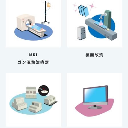
MRI
裏面改質
ガン温熱治療器